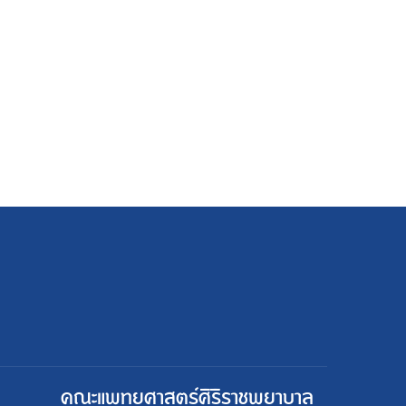
คณะแพทยศาสตร์ศิริราชพยาบาล