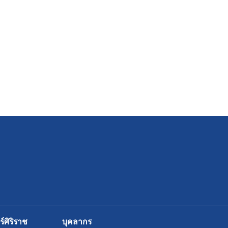
ศิริราช
บุคลากร