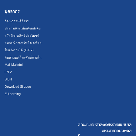
บุคลากร
วัฒนธรรมศิริราช
ประกาศ/ระเบียบ/ข้อบังคับ
สวัสดิการ/สิทธิประโยชน์
สหกรณ์ออมทรัพย์ ม.มหิดล
ใบแจ้งรายได้ (E-PY)
ค้นหาเบอร์โทรศัพท์ภายใน
Mail Mahidol
IPTV
SiBN
Download Si Logo
E-Learning
คณะแพทยศาสตร์ศิริราชพยาบาล
มหาวิทยาลัยมหิดล