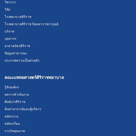
วิชาการ
วิจัย
โรงพยาบาลศิริราช
โรงพยาบาลศิริราช ปิยมหาราชการุณย์
บริจาค
บุคลากร
อาสาสมัครศิริราช
ข้อมูลสาธารณะ
ประกาศความเป็นส่วนตัว
คณะแพทยศาสตร์ศิริราชพยาบาล
รู้จักองค์กร
ผลการดำเนินงาน
ศิษย์เก่าศิริราช
ค้นหาอาจารย์และผู้บริหาร
สมัครงาน
สมัครเรียน
รางวัลคุณภาพ