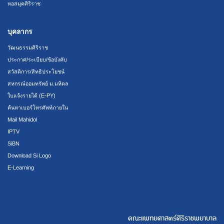
หอสมุดศิริราช
บุคลากร
วัฒนธรรมศิริราช
ประกาศ/ระเบียบ/ข้อบังคับ
สวัสดิการ/สิทธิประโยชน์
สหกรณ์ออมทรัพย์ ม.มหิดล
ใบแจ้งรายได้ (E-PY)
ค้นหาเบอร์โทรศัพท์ภายใน
Mail Mahidol
IPTV
SiBN
Download Si Logo
E-Learning
คณะแพทยศาสตร์ศิริราชพยาบาล