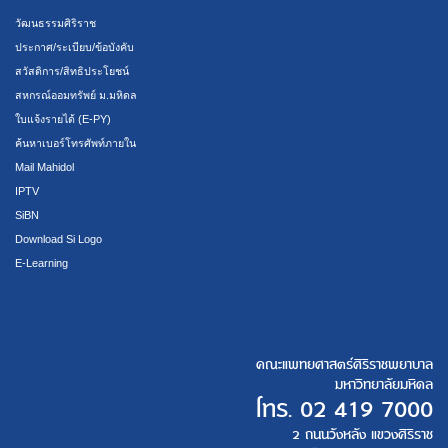
วัฒนธรรมศิริราช
ประกาศ/ระเบียบ/ข้อบังคับ
สวัสดิการ/สิทธิประโยชน์
สหกรณ์ออมทรัพย์ ม.มหิดล
ใบแจ้งรายได้ (E-PY)
ค้นหาเบอร์โทรศัพท์ภายใน
Mail Mahidol
IPTV
SiBN
Download Si Logo
E-Learning
คณะแพทยศาสตร์ศิริราชพยาบาล
มหาวิทยาลัยมหิดล
โทร.
02 419 7000
2 ถนนวังหลัง แขวงศิริราช