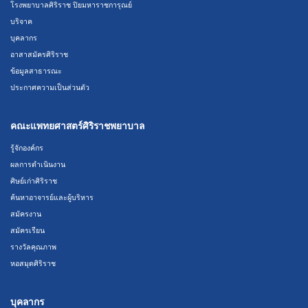
โรงพยาบาลศิริราช ปิยมหาราชการุณย์
บริจาค
บุคลากร
อาสาสมัครศิริราช
ข้อมูลสาธารณะ
ประกาศความเป็นส่วนตัว
คณะแพทยศาสตร์ศิริราชพยาบาล
รู้จักองค์กร
ผลการดำเนินงาน
ศิษย์เก่าศิริราช
ค้นหาอาจารย์และผู้บริหาร
สมัครงาน
สมัครเรียน
รางวัลคุณภาพ
หอสมุดศิริราช
บุคลากร